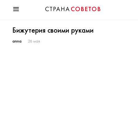
Красота
Бижутерия своими руками
Мода
Звезды
anna
26 мая
Гороскопы
Здоровье
Психология
Хобби
Разное
Праздники