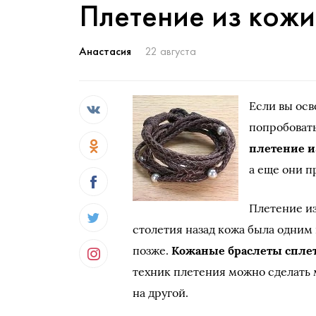
Плетение из кожи
Анастасия
22 августа
Если вы ос
попробовать
плетение и
а еще они п
Плетение из
столетия назад кожа была одним
позже.
Кожаные браслеты спле
техник плетения можно сделать м
на другой.