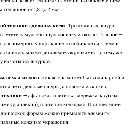
тически во всех техниках плетения (за исключением
 толщиной от 1,2 до 2 мм.
ой техники «девичья коса»
. Три кожаных шнура
ы плетете самую обычную косичку из волос. Главное —
сь равномерно. Концы косички собираются клеем в
тся специальными деталями-закрепками. По тому же
у из четырех шнурков.
азываемая «головоломка», она может быть одинарной и
ются не отдельные шнуры, а полоска из кожи с
 техники
— афганская плетенка, мережка, круговая
римеру, арлекин), плетение кольцами. При плетении
индрической формы можно применять элементы
гинальные кожаные украшения.