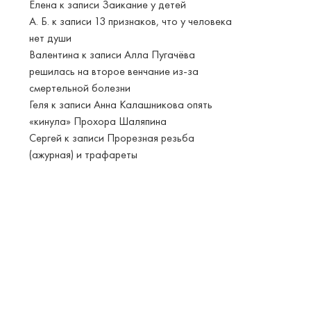
Елена
к записи
Заикание у детей
А. Б.
к записи
13 признаков, что у человека
нет души
Валентина
к записи
Алла Пугачёва
решилась на второе венчание из-за
смертельной болезни
Геля
к записи
Анна Калашникова опять
«кинула» Прохора Шаляпина
Сергей
к записи
Прорезная резьба
(ажурная) и трафареты