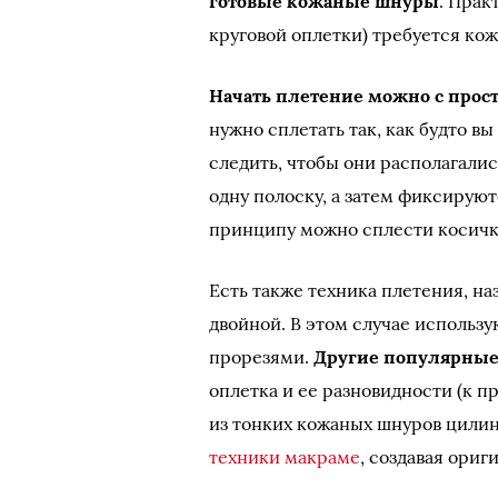
готовые кожаные шнуры
. Прак
круговой оплетки) требуется кожа
Начать плетение можно с прост
нужно сплетать так, как будто в
следить, чтобы они располагали
одну полоску, а затем фиксирую
принципу можно сплести косичк
Есть также техника плетения, н
двойной. В этом случае использу
прорезями.
Другие популярные
оплетка и ее разновидности (к п
из тонких кожаных шнуров цил
техники макраме
, создавая ори