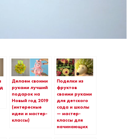
а
Делаем своими
Поделки из
од
руками лучший
фруктов
подарок на
своими руками
Новый год 2019
для детского
(интересные
сада и школы
идеи и мастер-
— мастер-
классы)
классы для
начинающих