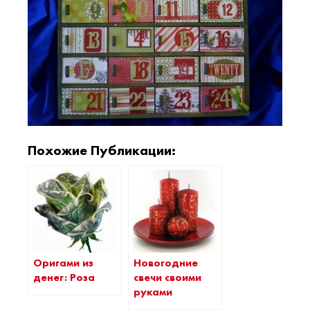
Похожие Публикации:
Оригами из
Новогодние
денег: Роза
свечи своими
руками