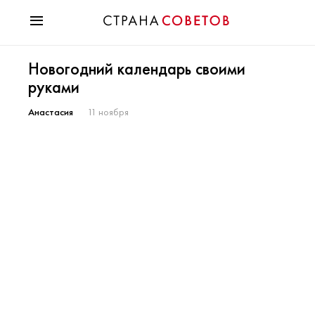
Красота
Новогодний календарь своими
Мода
руками
Звезды
Гороскопы
Анастасия
11 ноября
Здоровье
Психология
Хобби
Разное
Праздники