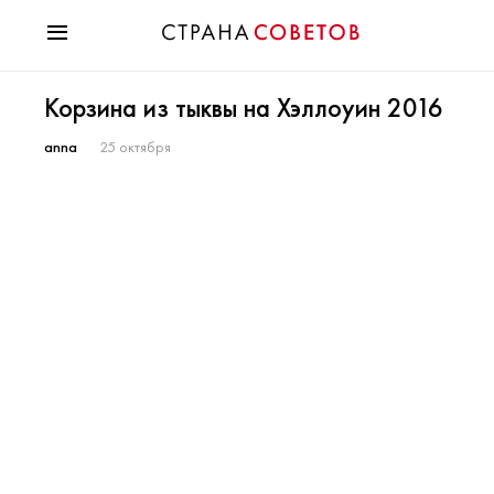
Красота
Корзина из тыквы на Хэллоуин 2016
Мода
Звезды
anna
25 октября
Гороскопы
Здоровье
Психология
Хобби
Разное
Праздники