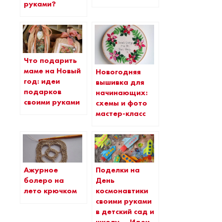
руками?
Что подарить
маме на Новый
Новогодняя
год: идеи
вышивка для
подарков
начинающих:
своими руками
схемы и фото
мастер-класс
Ажурное
Поделки на
болеро на
День
лето крючком
космонавтики
своими руками
в детский сад и