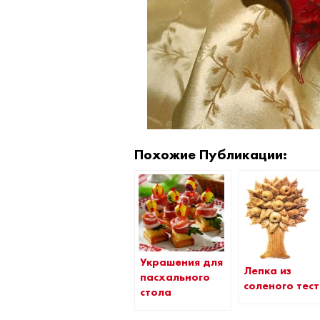
Похожие Публикации:
Украшения для
Лепка из
пасхального
соленого тес
стола