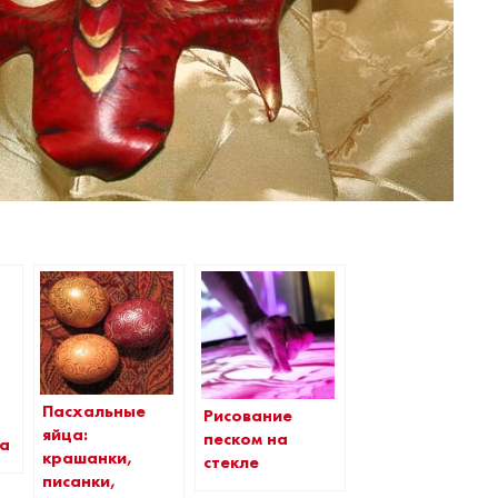
Пасхальные
Рисование
яйца:
песком на
та
крашанки,
стекле
писанки,