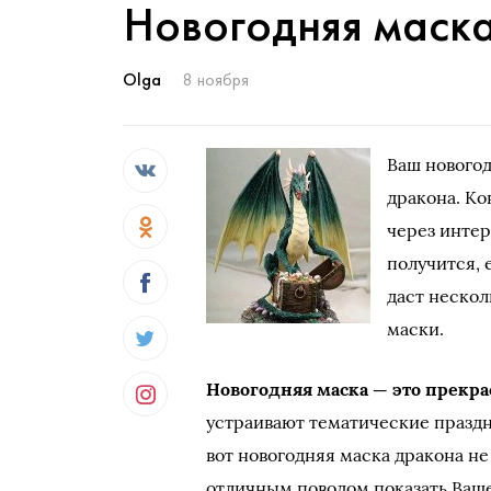
Новогодняя маск
Olga
8 ноября
Ваш новогод
дракона. Ко
через инте
получится, 
даст нескол
маски.
Новогодняя маска — это прекр
устраивают тематические праздн
вот новогодняя маска дракона не
отличным поводом показать Ваше