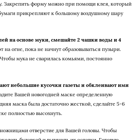
. Закрепить форму можно при помощи клея, который
з бумаги прикрепляют к большому воздушному шару
ей на основе муки, смешайте 2 чашки воды и 4
ют на огне, пока не начнут образовываться пузыри.
 Чтобы мука не сварилась комьями, постоянно
ают небольшие кусочки газеты и обклеивают ими
дадите Вашей новогодней маске определенную
дняя маска была достаточно жесткой, сделайте 5-6
аске полностью высохнуть.
 ножницами отверстие для Вашей головы. Чтобы
околоть булавкой и вытянуть их остатки. Готовую