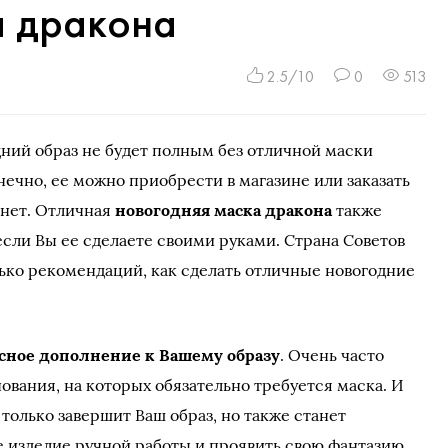
а дракона
2.5/10
0
513
ний образ не будет полным без отличной маски
нечно, ее можно приобрести в магазине или заказать
рнет. Отличная
новогодняя маска дракона
также
если Вы ее сделаете своими руками. Страна Советов
ько рекомендаций, как сделать отличные новогодние
асное дополнение к Вашему образу
. Очень часто
ования, на которых обязательно требуется маска. И
 только завершит Ваш образ, но также станет
 изделие ручной работы и проявить свою фантазию.