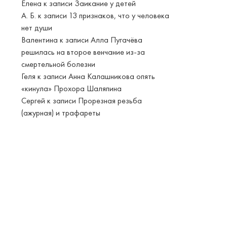
Елена
к записи
Заикание у детей
А. Б.
к записи
13 признаков, что у человека
нет души
Валентина
к записи
Алла Пугачёва
решилась на второе венчание из-за
смертельной болезни
Геля
к записи
Анна Калашникова опять
«кинула» Прохора Шаляпина
Сергей
к записи
Прорезная резьба
(ажурная) и трафареты