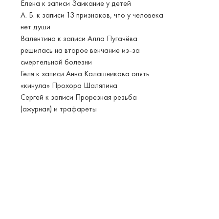
Елена
к записи
Заикание у детей
А. Б.
к записи
13 признаков, что у человека
нет души
Валентина
к записи
Алла Пугачёва
решилась на второе венчание из-за
смертельной болезни
Геля
к записи
Анна Калашникова опять
«кинула» Прохора Шаляпина
Сергей
к записи
Прорезная резьба
(ажурная) и трафареты