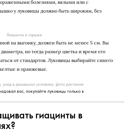
пораженными болезнями, вялыми или с
шко у луковицы должно быть широким, без
Гиацинты в горшке
ной на выгонку, должен быть не менее 5 см. Вы
диаметра, но тогда размер цветка и время его
аться от стандартов. Луковицы выбирайте синего
 желтые и оранжевые.
, уход в домашних условиях, фото растения
адовал вас, покупайте луковицы только в
ащивать гиацинты в
иях?