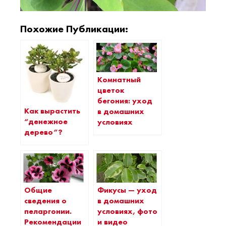
Похожие Публикации:
Комнатный
цветок
бегония: уход
Как вырастить
в домашних
“денежное
условиях
дерево”?
Общие
Фикусы — уход
сведения о
в домашних
пеларгонии.
условиях, фото
Рекомендации
и видео