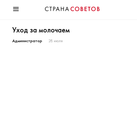
Красота
Уход за молочаем
Мода
Звезды
Администратор
28 июля
Гороскопы
Здоровье
Психология
Хобби
Разное
Праздники