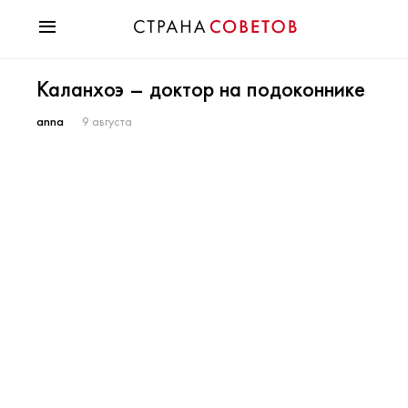
Красота
Каланхоэ – доктор на подоконнике
Мода
Звезды
anna
9 августа
Гороскопы
Здоровье
Психология
Хобби
Разное
Праздники