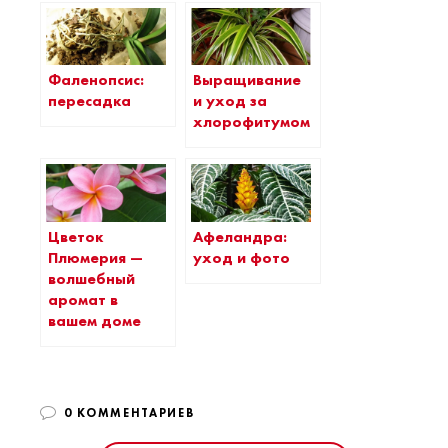
Фаленопсис:
Выращивание
пересадка
и уход за
хлорофитумом
Цветок
Афеландра:
Плюмерия —
уход и фото
волшебный
аромат в
вашем доме
0 КОММЕНТАРИЕВ