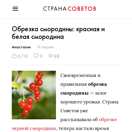
Красота
Обрезка смородины: красная и
Мода
белая смородина
Звезды
Гороскопы
Анастасия
19 апреля
Здоровье
0/10
0
88
Психология
Хобби
Своевременная и
Разное
правильная
обрезка
Праздники
смородины
— залог
хорошего урожая. Страна
Советов уже
рассказывала об
обрезке
черной смородины
, теперь настало время