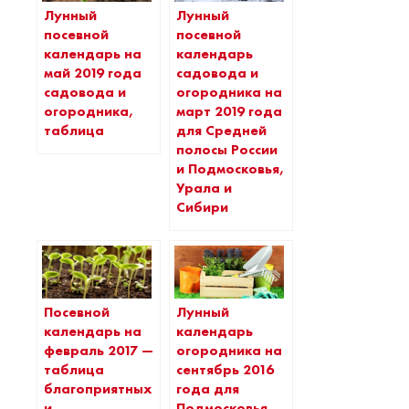
Лунный
Лунный
посевной
посевной
календарь на
календарь
май 2019 года
садовода и
садовода и
огородника на
огородника,
март 2019 года
таблица
для Средней
полосы России
и Подмосковья,
Урала и
Сибири
Посевной
Лунный
календарь на
календарь
февраль 2017 —
огородника на
таблица
сентябрь 2016
благоприятных
года для
и
Подмосковья,