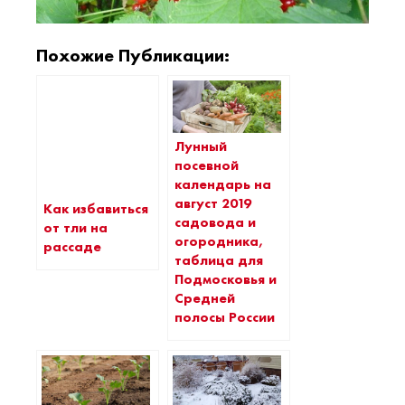
Похожие Публикации:
Лунный
посевной
календарь на
август 2019
Как избавиться
садовода и
от тли на
огородника,
рассаде
таблица для
Подмосковья и
Средней
полосы России