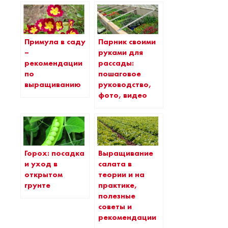
Примула в саду
Парник своими
–
руками для
рекомендации
рассады:
по
пошаговое
выращиванию
руководство,
фото, видео
Горох: посадка
Выращивание
и уход в
салата в
открытом
теории и на
грунте
практике,
полезные
советы и
рекомендации