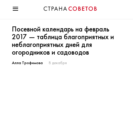
Красота
Посевной календарь на февраль
Мода
2017 — таблица благоприятных и
Звезды
неблагоприятных дней для
Гороскопы
огородников и садоводов
Здоровье
Психология
Алла Трофимова
8 декабря
Хобби
Разное
Праздники