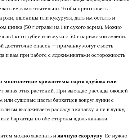
елать ее самостоятельно. Чтобы приготовить
а ржи, пшеницы или кукурузы, дать им остыть и
 цинка (50 г отравы на 1 кг сухого зерна). Можно
шав 1 кг отрубей или муки с 50 г парижской зелени.
ой достаточно опасен — приманку могут съесть
а и вам при работе с ядохимикатами осторожность
 и
многолетние хризантемы сорта «дубок» или
т запах этих растений. При высадке рассады овощей
м или сушеные цветы бархатцев вокруг лунки с
Если вы высаживаете рассаду в канавку, а не в лунку,
 или бархатцы по обе стороны вдоль канавки.
антем можно закопать и
яичную скорлупу
. Ее нужно