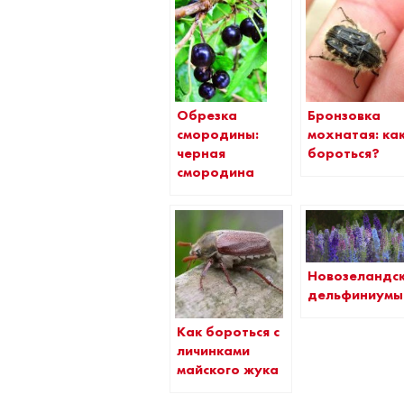
Бронзовка
Обрезка
мохнатая: ка
смородины:
бороться?
черная
смородина
Новозеландс
дельфиниумы
Как бороться с
личинками
майского жука