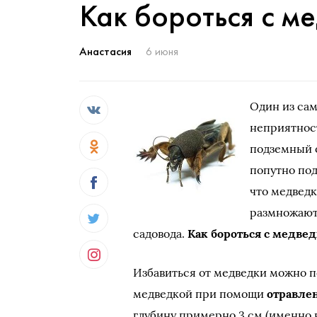
Как бороться с м
Анастасия
6 июня
Один из са
неприятнос
подземный о
попутно под
что медведк
размножаютс
садовода.
Как бороться с медве
Избавиться от медведки можно п
медведкой при помощи
отравле
глубину примерно 3 см (именно 