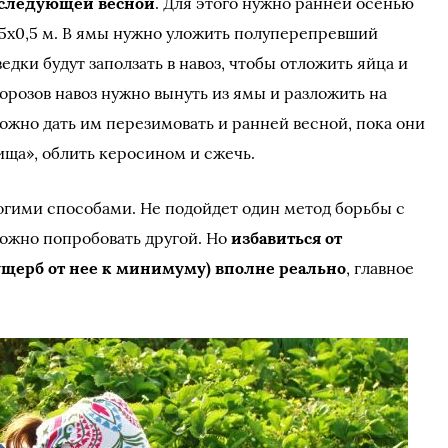
 следующей весной
. Для этого нужно ранней осенью
,5х0,5 м. В ямы нужно уложить полуперепревший
едки будут заползать в навоз, чтобы отложить яйца и
орозов навоз нужно вынуть из ямы и разложить на
ожно дать им перезимовать и ранней весной, пока они
ища», облить керосином и сжечь.
гими способами. Не подойдет один метод борьбы с
можно попробовать другой. Но
избавиться от
ущерб от нее к минимуму) вполне реально
, главное