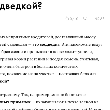
едведкой?
0/10
1
63
мых неприятных вредителей, доставляющий массу
тей садоводам — это
медведка
. Эти насекомые ведут
браз жизни и прорывают в почве ходы-туннели,
грызая корни растений и поедая семена. Учитывая,
и очень быстро и в больших количествах
я, появление их на участке — настоящая беда для
дкой?
о-разному. Так, например, можно бороться с
нных приманок
— их закапывают в почве весной на
на такой глубине обычно роет ходы медведка). Можно