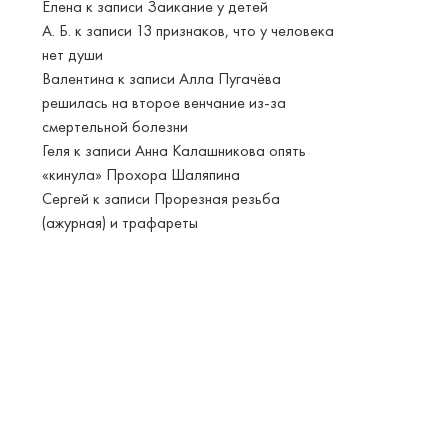
Елена
к записи
Заикание у детей
А. Б.
к записи
13 признаков, что у человека
нет души
Валентина
к записи
Алла Пугачёва
решилась на второе венчание из-за
смертельной болезни
Геля
к записи
Анна Калашникова опять
«кинула» Прохора Шаляпина
Сергей
к записи
Прорезная резьба
(ажурная) и трафареты