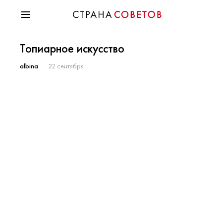
Красота
Топиарное искусство
Мода
Звезды
albina
22 сентября
Гороскопы
Здоровье
Психология
Хобби
Разное
Праздники