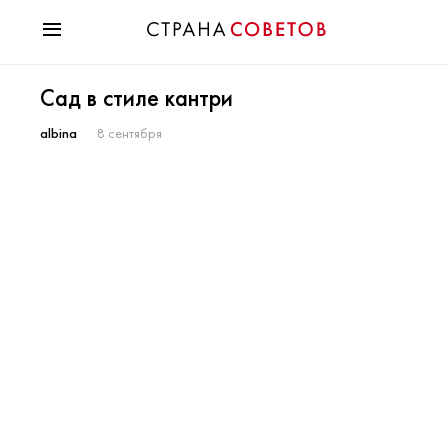
Красота
Сад в стиле кантри
Мода
Звезды
albina
8 сентября
Гороскопы
Здоровье
Психология
Хобби
Разное
Праздники