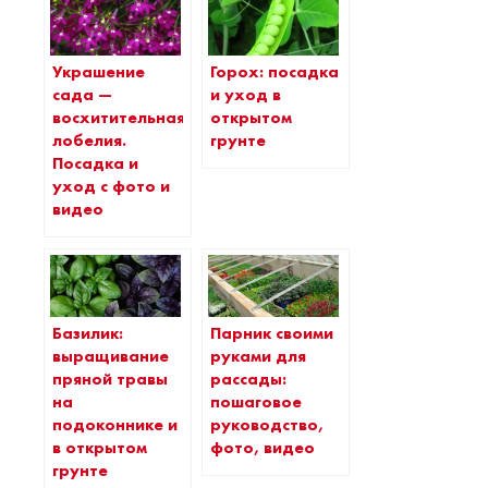
Украшение
Горох: посадка
сада —
и уход в
восхитительная
открытом
лобелия.
грунте
Посадка и
уход с фото и
видео
Базилик:
Парник своими
выращивание
руками для
пряной травы
рассады:
на
пошаговое
подоконнике и
руководство,
в открытом
фото, видео
грунте