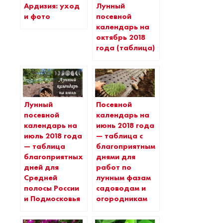
Ардизия: уход
Лунный
и фото
посевной
календарь на
октябрь 2018
года (таблица)
Лунный
Посевной
посевной
календарь на
календарь на
июнь 2018 года
июль 2018 года
— таблица с
— таблица
благоприятными
благоприятных
днями для
дней для
работ по
Средней
лунным фазам
полосы России
садоводам и
и Подмосковья
огородникам