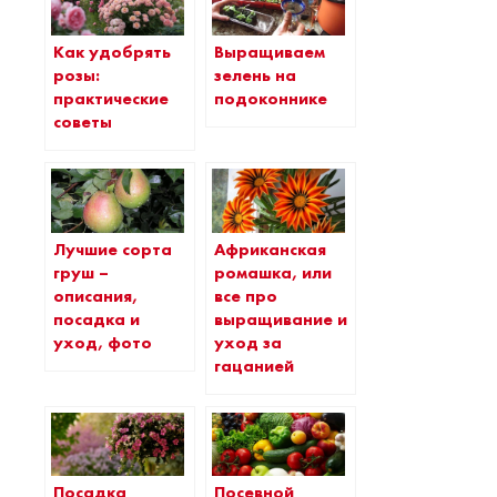
Как удобрять
Выращиваем
розы:
зелень на
практические
подоконнике
советы
Лучшие сорта
Африканская
груш –
ромашка, или
описания,
все про
посадка и
выращивание и
уход, фото
уход за
гацанией
Посадка
Посевной