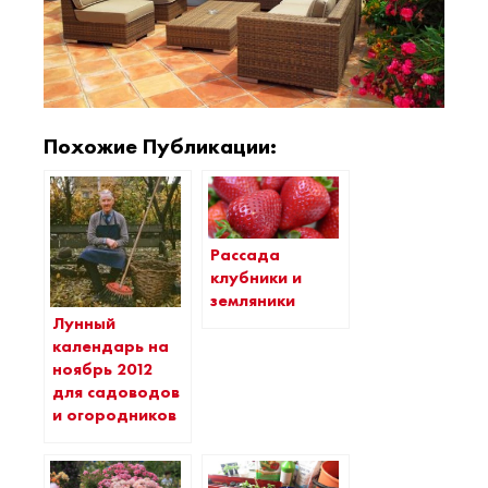
Похожие Публикации:
Рассада
клубники и
земляники
Лунный
календарь на
ноябрь 2012
для садоводов
и огородников