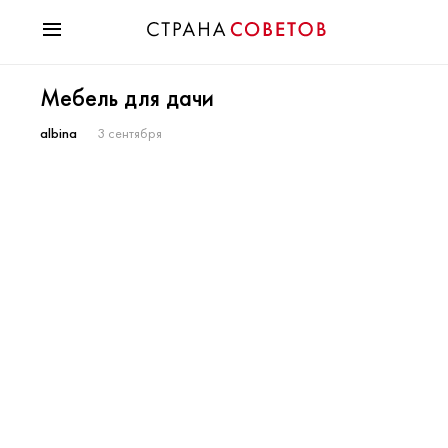
Красота
Мебель для дачи
Мода
Звезды
albina
3 сентября
Гороскопы
Здоровье
Психология
Хобби
Разное
Праздники