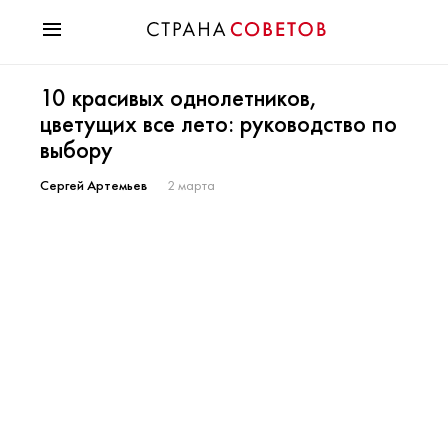
Красота
10 красивых однолетников,
Мода
цветущих все лето: руководство по
Звезды
выбору
Гороскопы
Здоровье
Сергей Артемьев
2 марта
Психология
Хобби
Разное
Праздники