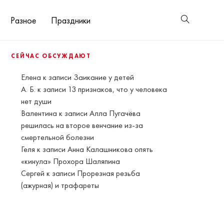
Разное
Праздники
СЕЙЧАС ОБСУЖДАЮТ
Елена
к записи
Заикание у детей
А. Б.
к записи
13 признаков, что у человека
нет души
Валентина
к записи
Алла Пугачёва
решилась на второе венчание из-за
смертельной болезни
Геля
к записи
Анна Калашникова опять
«кинула» Прохора Шаляпина
Сергей
к записи
Прорезная резьба
(ажурная) и трафареты