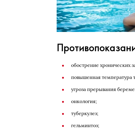
Противопоказани
обострение хронических з
повышенная температура т
угроза прерывания береме
онкология;
туберкулез;
гельминтоз;