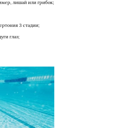
имер, лишай или грибок;
ертония 3 стадии;
уги глаз;