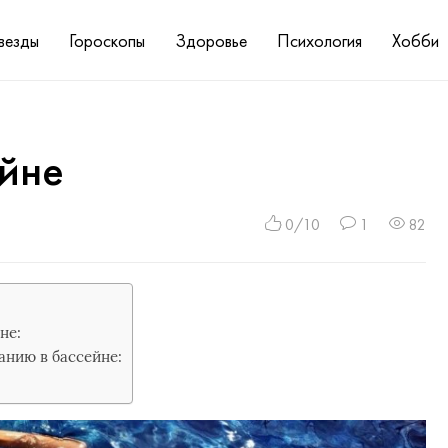
везды
Гороскопы
Здоровье
Психология
Хобби
ейне
0/10
1
82
не:
анию в бассейне: