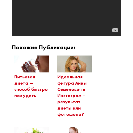
Похожие Публикации:
Питьевая
Идеальная
диета —
фигура Анны
способ быстро
Семенович в
похудеть
Инстаграм –
результат
диеты или
фотошопа?