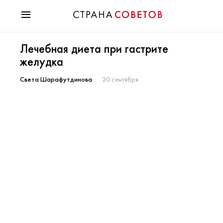
Красота
Лечебная диета при гастрите
Мода
желудка
Звезды
Гороскопы
Света Шарафутдинова
20 сентября
Здоровье
Психология
Хобби
Разное
Праздники