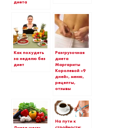
диета
Как похудеть
Разгрузочная
за неделю без
диета
диет
Маргариты
Королевой «9
дней», меню,
рецепты,
отзывы
На пути к
стройности:
Диета шесть