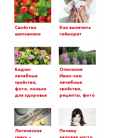
Свойства
Как вылечить
шиповника
гайморит
Бадан:
Описание
лечебные
Иван-чая:
свойства,
лечебные
фото, польза
свойства,
для здоровья
рецепты, фото
Литическая
Почему
смесь –
человек часто