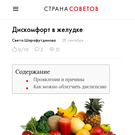
Красота
Дискомфорт в желудке
Мода
Звезды
Света Шарафутдинова
28 сентября
Гороскопы
0/10
2
51
Здоровье
Психология
Содержание
Хобби
Проявления и причины
Разное
Как можно облегчить диспепсию
Праздники