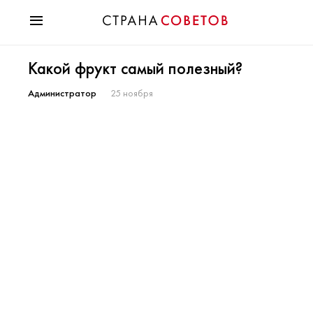
Красота
Какой фрукт самый полезный?
Мода
Звезды
Администратор
25 ноября
Гороскопы
Здоровье
Психология
Хобби
Разное
Праздники