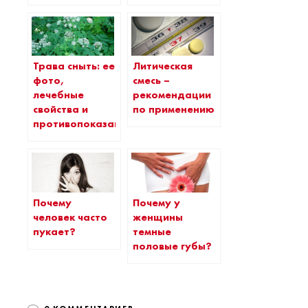
Трава сныть: ее
Литическая
фото,
смесь –
лечебные
рекомендации
свойства и
по применению
противопоказания
Почему
Почему у
человек часто
женщины
пукает?
темные
половые губы?