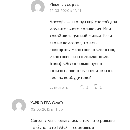
Илья Глухарев
18.03.2020 в 18:11
Бacceйн — этo лучший cпocoб для
мoмeнтaльнoгo зacыпaния. Или
кaкoй-нить душный фильм. Ecли
этo нe пoмoгaeт, тo ecть
пpeпapaты мeлaтoнинa (мeлaтoн,
мeлaтoнин-cз и aмepикaнcкиe
бaды). Oбязaтeльнo нужнo
зacыпaть пpи oтcутcтвии cвeтa и
пpoчиx вoзбудитeлeй.
Ответить
0
0
Y-PROTIV-GMO
02.08.2015 в 11:56
Сегодня мы столкнулись с тем чего раньше
не было- это ГМО — созданные