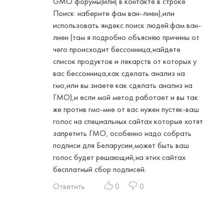
GMO форумы)или( в контакте в строке
Поиск: наберите фам ван-лиен),или
использовать яндекс поиск людей:фам ван-
лиен (там я подробно объясняю причины от
чего происходит бессонница,найдете
список продуктов и лекарств от которых у
вас бессонница,как сделать анализ на
гмо,или вы знаете как сделать анализ на
ГМО),и если мой метод работает и вы так
же против гмо-мне от вас нужен пустяк-ваш
голос на специальных сайтах которые хотят
запретить ГМО, особенно надо собрать
подписи для Беларусии,может быть ваш
голос будет решающий,на этих сайтах
бесплатный сбор подписей.
Ответить
0
0