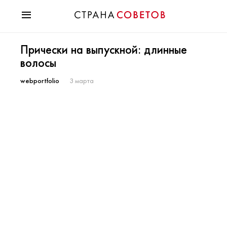
Красота
Прически на выпускной: длинные
Мода
волосы
Звезды
Гороскопы
webportfolio
3 марта
Здоровье
Психология
Хобби
Разное
Праздники