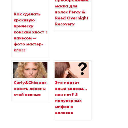
преображение:
маска для
волос Percy &
Как сделать
Reed Overnight
красивую
Recovery
прическу
конский хвост с
начесом —
фото мастер-
класс
Curly&Chic: как
Это портит
носить локоны
ваши волосы…
этой осенью
или нет? 5
популярных
мифов о
волосах