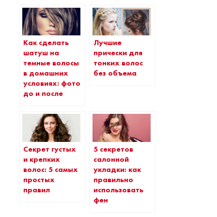
Как сделать
Лучшие
шатуш на
прически для
темные волосы
тонких волос
в домашних
без объема
условиях: фото
до и после
Секрет густых
5 секретов
и крепких
салонной
волос: 5 самых
укладки: как
простых
правильно
правил
использовать
фен