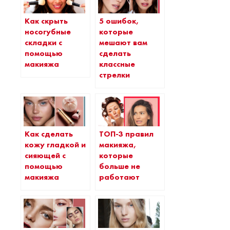
Как скрыть
5 ошибок,
носогубные
которые
складки с
мешают вам
помощью
сделать
макияжа
классные
стрелки
Как сделать
ТОП-3 правил
кожу гладкой и
макияжа,
сияющей с
которые
помощью
больше не
макияжа
работают