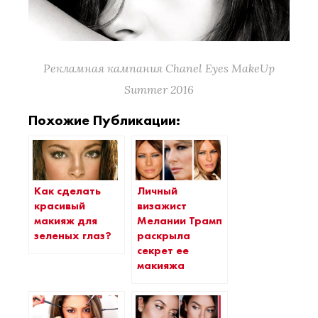
Рекламная кампания Chanel Eyes MakeUp
Summer 2016
Похожие Публикации:
Как сделать
Личный
красивый
визажист
макияж для
Мелании Трамп
зеленых глаз?
раскрыла
секрет ее
макияжа