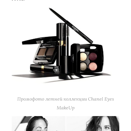
Промофото летней коллекции Chanel Eyes
MakeUp