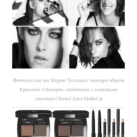
Фотосессия от Марио Тестино: четыре образа
Кристен Стюарт, созданных с помощью
линейки Chanel Eyes MakeUp