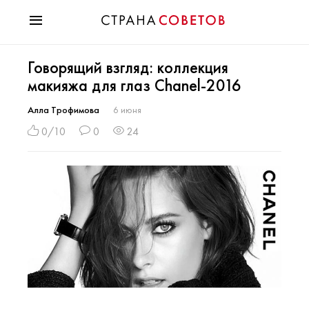
Красота
Говорящий взгляд: коллекция
Мода
макияжа для глаз Chanel-2016
Звезды
Гороскопы
Алла Трофимова
6 июня
Здоровье
0/10
0
24
Психология
Хобби
Разное
Праздники