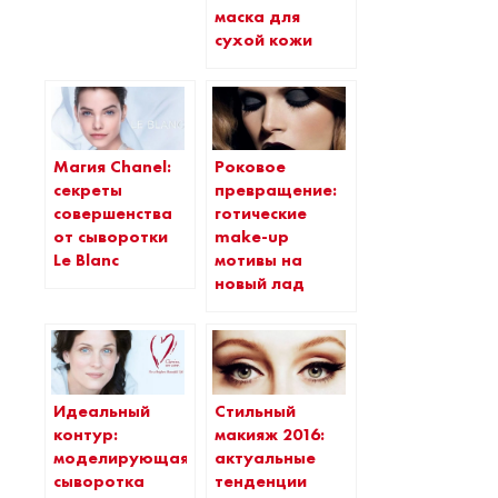
маска для
сухой кожи
Магия Chanel:
Роковое
секреты
превращение:
совершенства
готические
от сыворотки
make-up
Le Blanc
мотивы на
новый лад
Идеальный
Стильный
контур:
макияж 2016:
моделирующая
актуальные
сыворотка
тенденции