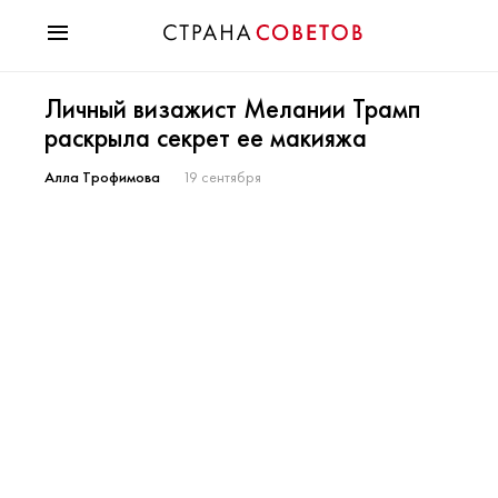
Красота
Личный визажист Мелании Трамп
Мода
раскрыла секрет ее макияжа
Звезды
Гороскопы
Алла Трофимова
19 сентября
Здоровье
Психология
Хобби
Разное
Праздники