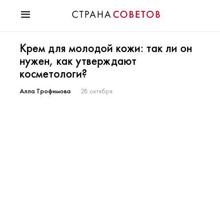
Красота
Крем для молодой кожи: так ли он
Мода
нужен, как утверждают
Звезды
косметологи?
Гороскопы
Здоровье
Алла Трофимова
28 октября
Психология
Хобби
Разное
Праздники