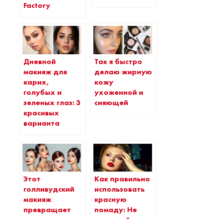
Factory
Дневной
Так я быстро
макияж для
делаю жирную
карих,
кожу
голубых и
ухоженной и
зеленых глаз: 3
сияющей
красивых
варианта
Этот
Как правильно
голливудский
использовать
макияж
красную
превращает
помаду: Не