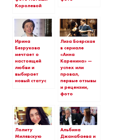
Королевой
Ирина
Лиза Боярская
Безрукова
в сериале
мечтает о
«Анна
настоящей
Каренина» —
любви и
успех или
выбирает
провал,
новый статус
первые отзывы
и рецензии,
фото
Лолиту
Альбина
Милявскую
Джанабаева и