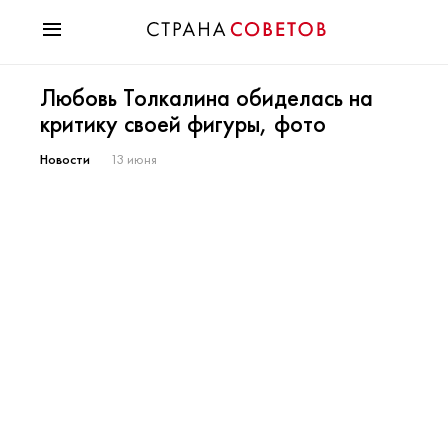
Красота
Любовь Толкалина обиделась на
Мода
критику своей фигуры, фото
Звезды
Гороскопы
Новости
13 июня
Здоровье
Психология
Хобби
Разное
Праздники