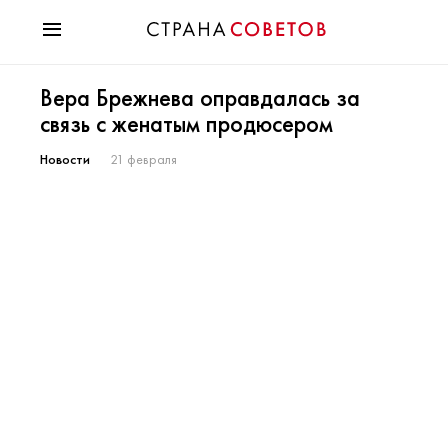
Красота
Вера Брежнева оправдалась за
Мода
связь с женатым продюсером
Звезды
Гороскопы
Новости
21 февраля
Здоровье
Психология
Хобби
Разное
Праздники