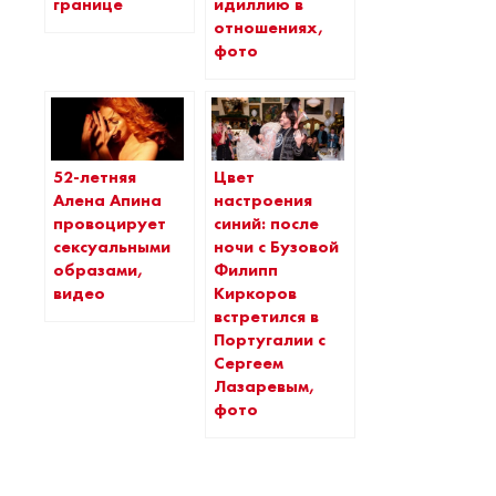
границе
идиллию в
отношениях,
фото
52-летняя
Цвет
Алена Апина
настроения
провоцирует
синий: после
сексуальными
ночи с Бузовой
образами,
Филипп
видео
Киркоров
встретился в
Португалии с
Сергеем
Лазаревым,
фото