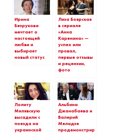
Ирина
Лиза Боярская
Безрукова
в сериале
мечтает о
«Анна
настоящей
Каренина» —
любви и
успех или
выбирает
провал,
новый статус
первые отзывы
и рецензии,
фото
Лолиту
Альбина
Милявскую
Джанабаева и
высадили с
Валерий
поезда на
Меладзе
украинской
продемонстрировали