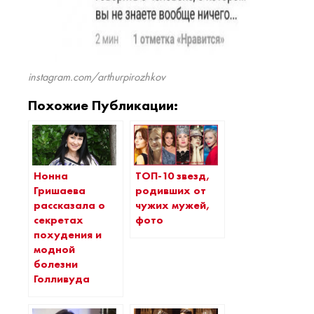
instagram.com/arthurpirozhkov
Похожие Публикации:
Нонна
ТОП-10 звезд,
Гришаева
родивших от
рассказала о
чужих мужей,
секретах
фото
похудения и
модной
болезни
Голливуда