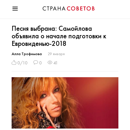
Красота
Песня выбрана: Самойлова
Мода
объявила о начале подготовки к
Звезды
Евровиденью-2018
Гороскопы
Здоровье
Алла Трофимова
29 января
Психология
0/10
0
41
Хобби
Разное
Праздники