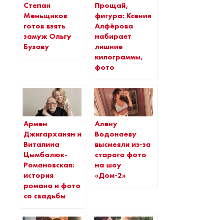
Степан
Прощай,
Меньщиков
фигура: Ксения
готов взять
Алфёрова
замуж Ольгу
набирает
Бузову
лишние
килограммы,
фото
Армен
Алену
Джигарханян и
Водонаеву
Виталина
высмеяли из-за
Цымбалюк-
старого фото
Романовская:
на шоу
история
«Дом-2»
романа и фото
со свадьбы