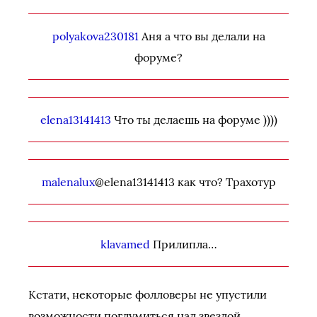
polyakova230181
Аня а что вы делали на
форуме?
elena13141413
Что ты делаешь на форуме ))))
malenalux
@elena13141413 как что? Трахотур
klavamed
Прилипла…
Кстати, некоторые фолловеры не упустили
возможности поглумиться над звездой