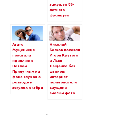
замуж за 83-
летнего
француза
Агата
Николай
Муцениеце
Басков показал
показала
Игоря Крутого
идиллию с
и Льва
Павлом
Лещенко без
Прилучным на
штанов:
фоне слухов о
интернет-
разводе и
пользователи
загулах актёра
смущены
смелым фото