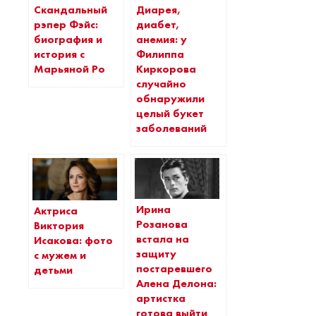
Скандальный
Диарея,
рэпер Фэйс:
диабет,
биография и
анемия: у
история с
Филиппа
Марьяной Ро
Киркорова
случайно
обнаружили
целый букет
заболеваний
Ирина
Актриса
Розанова
Виктория
встала на
Исакова: фото
защиту
с мужем и
постаревшего
детьми
Алена Делона:
артистка
готова выйти