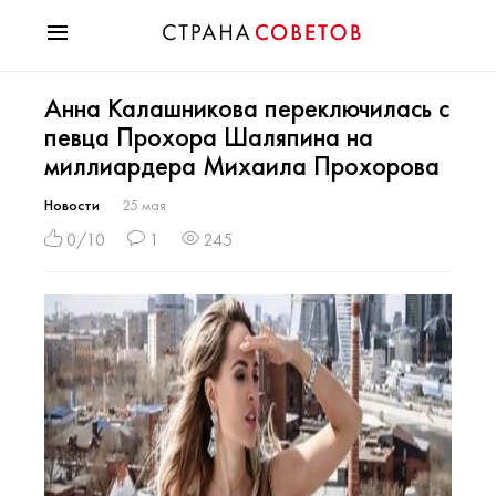
Красота
Анна Калашникова переключилась с
Мода
певца Прохора Шаляпина на
Звезды
миллиардера Михаила Прохорова
Гороскопы
Здоровье
Новости
25 мая
Психология
0/10
1
245
Хобби
Разное
Праздники