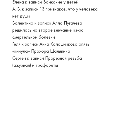
Елена
к записи
Заикание у детей
А. Б.
к записи
13 признаков, что у человека
нет души
Валентина
к записи
Алла Пугачёва
решилась на второе венчание из-за
смертельной болезни
Геля
к записи
Анна Калашникова опять
«кинула» Прохора Шаляпина
Сергей
к записи
Прорезная резьба
(ажурная) и трафареты