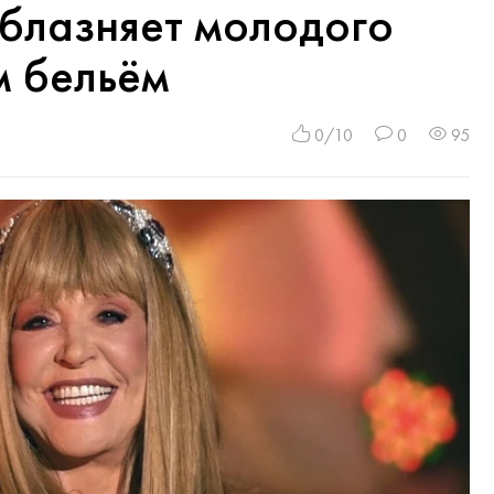
блазняет молодого
м бельём
0/10
0
95