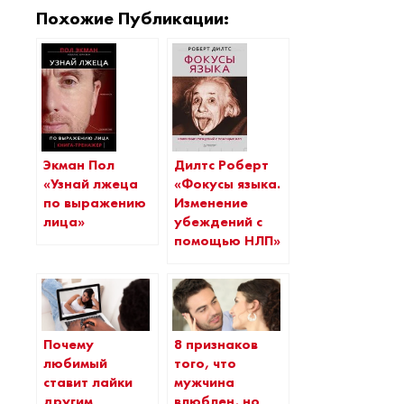
Похожие Публикации:
Экман Пол
Дилтс Роберт
«Узнай лжеца
«Фокусы языка.
по выражению
Изменение
лица»
убеждений с
помощью НЛП»
Почему
8 признаков
любимый
того, что
ставит лайки
мужчина
другим
влюблен, но