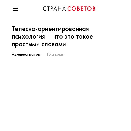
Красота
Телесно-ориентированная
Мода
психология – что это такое
Звезды
простыми словами
Гороскопы
Здоровье
Администратор
10 апреля
Психология
Хобби
Разное
Праздники