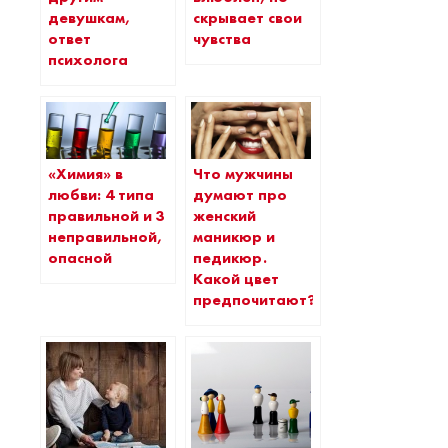
девушкам,
скрывает свои
ответ
чувства
психолога
«Химия» в
Что мужчины
любви: 4 типа
думают про
правильной и 3
женский
неправильной,
маникюр и
опасной
педикюр.
Какой цвет
предпочитают?