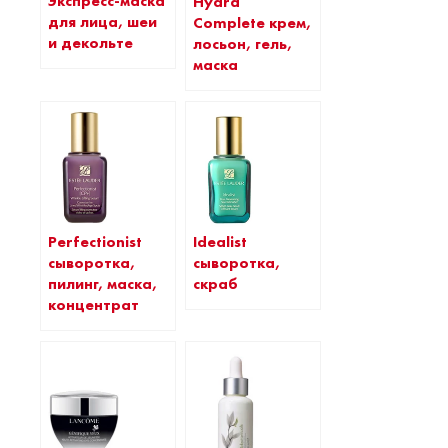
Экспресс-маска
Hydra
для лица, шеи
Complete крем,
и декольте
лосьон, гель,
маска
Perfectionist
Idealist
сыворотка,
сыворотка,
пилинг, маска,
скраб
концентрат