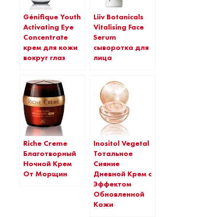
Liiv Botanicals
Génifique Youth
Vitalising Face
Activating Eye
Serum
Concentrate
сыворотка для
крем для кожи
лица
вокруг глаз
Riche Creme
Inositol Vegetal
Благотворный
Тотальное
Ночной Крем
Сияние
От Морщин
Дневной Крем с
Эффектом
Обновленной
Кожи