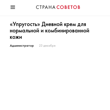
Красота
«Упругость» Дневной крем для
Мода
нормальной и комбинированной
Звезды
кожи
Гороскопы
Здоровье
Администратор
23 декабря
Психология
Хобби
Разное
Праздники