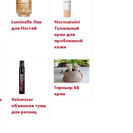
Luminelle Лак
Normateint
для Ногтей
Тональный
крем для
проблемной
кожи
Гарньер ББ
крем
s
Volumizer
объемная тушь
для ресниц