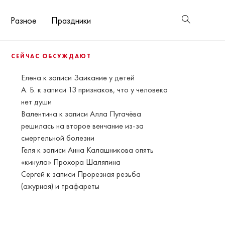
Разное
Праздники
СЕЙЧАС ОБСУЖДАЮТ
Елена
к записи
Заикание у детей
А. Б.
к записи
13 признаков, что у человека
нет души
Валентина
к записи
Алла Пугачёва
решилась на второе венчание из-за
смертельной болезни
Геля
к записи
Анна Калашникова опять
«кинула» Прохора Шаляпина
Сергей
к записи
Прорезная резьба
(ажурная) и трафареты