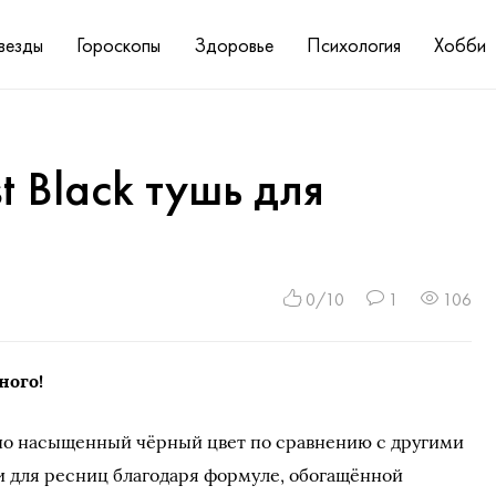
везды
Гороскопы
Здоровье
Психология
Хобби
t Black тушь для
0/10
1
106
ного!
о насыщенный чёрный цвет по сравнению с другими
и для ресниц благодаря формуле, обогащённой