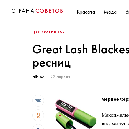
Красота
Мода
З
ДЕКОРАТИВНАЯ
Great Lash Blackes
ресниц
albina
22 апреля
Чернее чёр
Максимальн
видами туш