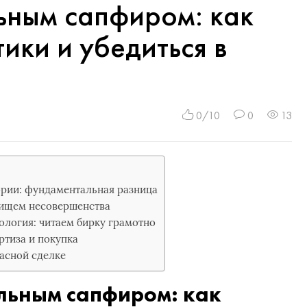
ьным сапфиром: как
тики и убедиться в
0/10
0
13
ории: фундаментальная разница
 ищем несовершенства
ология: читаем бирку грамотно
тиза и покупка
пасной сделке
льным сапфиром: как