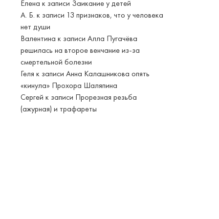
Елена
к записи
Заикание у детей
А. Б.
к записи
13 признаков, что у человека
нет души
Валентина
к записи
Алла Пугачёва
решилась на второе венчание из-за
смертельной болезни
Геля
к записи
Анна Калашникова опять
«кинула» Прохора Шаляпина
Сергей
к записи
Прорезная резьба
(ажурная) и трафареты