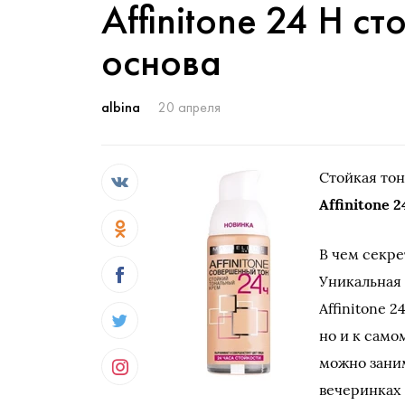
Affinitone 24 H с
основа
albina
20 апреля
Стойкая тон
Affinitone 2
В чем секре
Уникальная 
Affinitone 
но и к само
можно заним
вечеринках