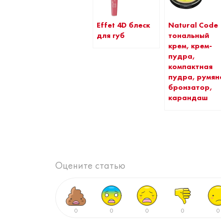
Effet 4D блеск
Natural Code
для губ
тональный
крем, крем-
пудра,
компактная
пудра, румян
бронзатор,
карандаш
Оцените статью
0
0
0
0
0