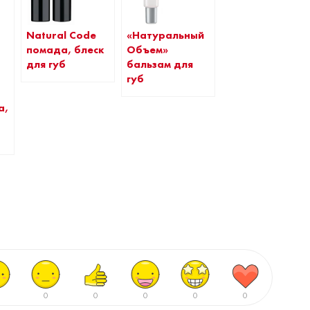
Natural Code
«Натуральный
помада, блеск
Объем»
для губ
бальзам для
губ
а,
0
0
0
0
0