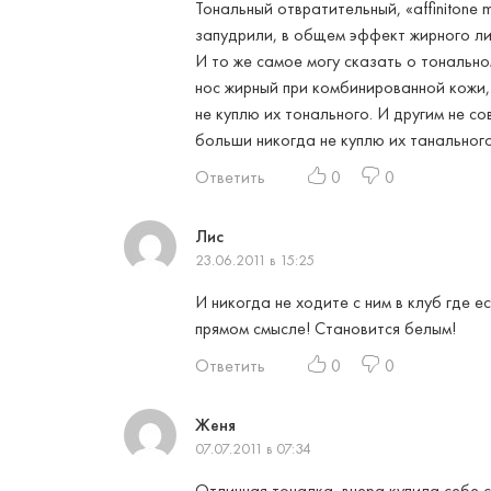
Тональный отвратительный, «affinitone 
запудрили, в общем эффект жирного ли
И то же самое могу сказать о тональном
нос жирный при комбинированной кожи,
не куплю их тонального. И другим не с
больши никогда не куплю их танальног
Ответить
0
0
Лис
23.06.2011 в 15:25
И никогда не ходите с ним в клуб где е
прямом смысле! Становится белым!
Ответить
0
0
Женя
07.07.2011 в 07:34
Отличная тоналка, вчера купила себе 