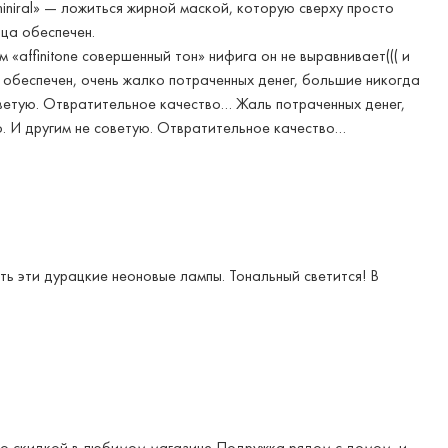
miniral» — ложиться жирной маской, которую сверху просто
ца обеспечен.
 «affinitone совершенный тон» нифига он не выравнивает((( и
 обеспечен, очень жалко потраченных денег, большие никогда
оветую. Отвратительное качество… Жаль потраченных денег,
о. И другим не советую. Отвратительное качество…
сть эти дурацкие неоновые лампы. Тональный светится! В
со скидкой в любимом магазине Подружка рядом с домом, и