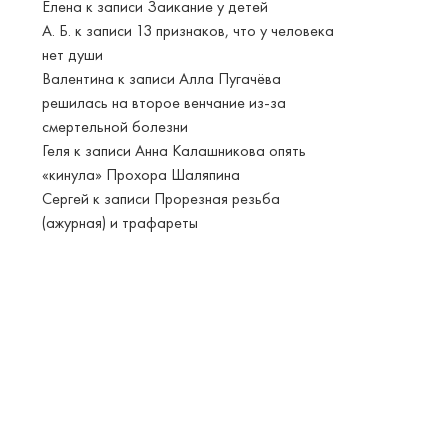
Елена
к записи
Заикание у детей
А. Б.
к записи
13 признаков, что у человека
нет души
Валентина
к записи
Алла Пугачёва
решилась на второе венчание из-за
смертельной болезни
Геля
к записи
Анна Калашникова опять
«кинула» Прохора Шаляпина
Сергей
к записи
Прорезная резьба
(ажурная) и трафареты