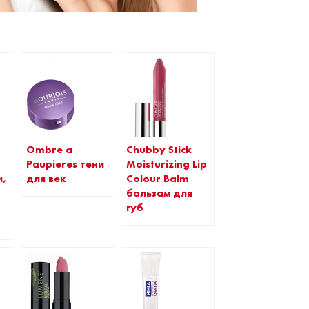
Ombre a
Chubby Stick
Paupieres тени
Moisturizing Lip
и,
для век
Colour Balm
бальзам для
губ