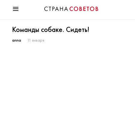
Красота
Команды собаке. Сидеть!
Мода
Звезды
anna
11 января
Гороскопы
Здоровье
Психология
Хобби
Разное
Праздники