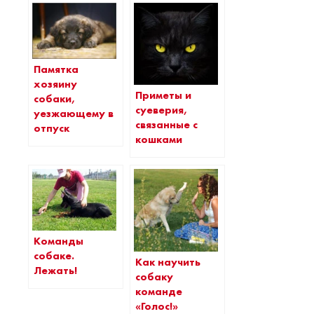
Памятка
хозяину
Приметы и
собаки,
суеверия,
уезжающему в
связанные с
отпуск
кошками
Команды
собаке.
Как научить
Лежать!
собаку
команде
«Голос!»