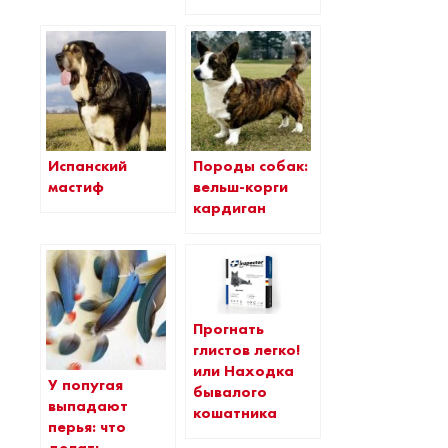
Испанский
Породы собак:
мастиф
вельш-корги
кардиган
Прогнать
глистов легко!
или Находка
У попугая
бывалого
выпадают
кошатника
перья: что