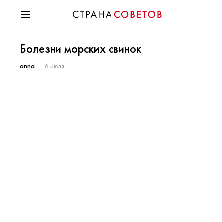
Красота
Болезни морских свинок
Мода
Звезды
anna
6 июля
Гороскопы
Здоровье
Психология
Хобби
Разное
Праздники