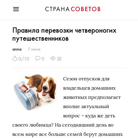
Красота
Правила перевозки четвероногих
Мода
путешественников
Звезды
Гороскопы
anna
7 июня
Здоровье
0/10
0
32
Психология
Хобби
Сезон отпусков для
Разное
владельцев домашних
Праздники
животных предполагает
вполне актуальный
вопрос – куда же деть
своего любимца? На сегодняшний день во
всем мире все больше семей берут домашних