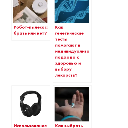
Робот-пылесос:
Как
брать или нет?
генетические
тесты
помогают в
индивидуализации
подхода к
здоровью и
выбору
лекарств?
Использование
Как выбрать