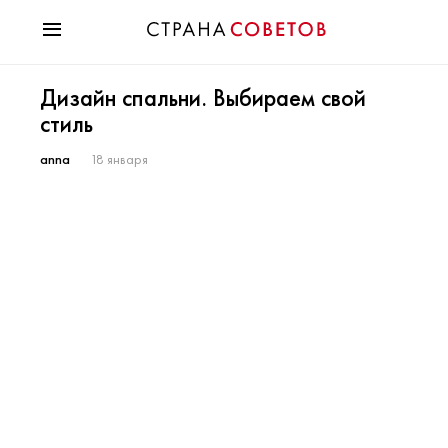
Красота
Дизайн спальни. Выбираем свой
Мода
стиль
Звезды
Гороскопы
anna
18 января
Здоровье
Психология
Хобби
Разное
Праздники