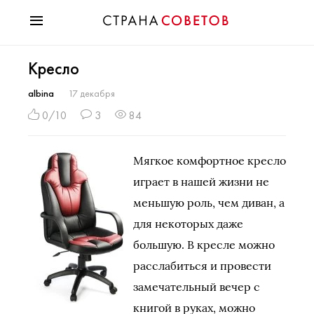
Красота
Кресло
Мода
Звезды
albina
17 декабря
Гороскопы
0/10
3
84
Здоровье
Психология
Мягкое комфортное кресло
Хобби
играет в нашей жизни не
Разное
меньшую роль, чем диван, а
Праздники
для некоторых даже
большую. В кресле можно
расслабиться и провести
замечательный вечер с
книгой в руках, можно