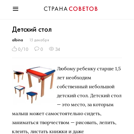
Красота
Детский стол
Мода
Звезды
albina
15 декабря
Гороскопы
0/10
0
34
Здоровье
Психология
Любому ребенку старше 1,5
Хобби
лет необходим
Разное
собственный небольшой
Праздники
детский стол. Детский стол
— это место, за которым
малыш может самостоятельно сидеть,
заниматься творчеством — рисовать, лепить,
клеить, листать книжки и даже