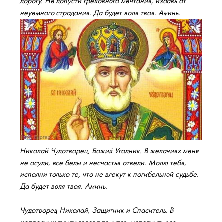
дорогу. Не допусти греховного мечтания, избавь от
неуемного страдания. Да будет воля твоя. Аминь.
Николай Чудотворец, Божий Угодник. В желаниях меня
не осуди, все беды и несчастья отведи. Молю тебя,
исполни только те, что не влекут к погибельной судьбе.
Да будет воля твоя. Аминь.
Чудотворец Николай, Защитник и Спаситель. В
напрасных думах голова томится, исполнить все