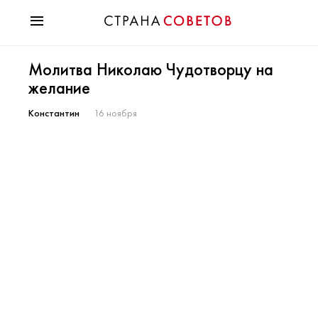
Красота
Молитва Николаю Чудотворцу на
Мода
желание
Звезды
Гороскопы
Константин
16 ноября
Здоровье
Психология
Хобби
Разное
Праздники