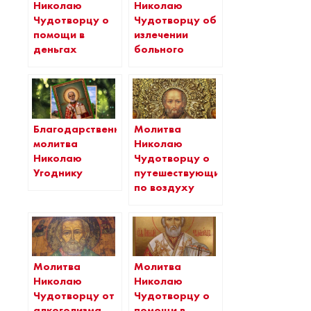
Николаю
Николаю
Чудотворцу о
Чудотворцу об
помощи в
излечении
деньгах
больного
Благодарственная
Молитва
молитва
Николаю
Николаю
Чудотворцу о
Угоднику
путешествующих
по воздуху
Молитва
Молитва
Николаю
Николаю
Чудотворцу от
Чудотворцу о
алкоголизма
помощи в