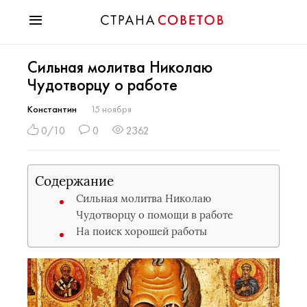
Красота
Сильная молитва Николаю
Мода
Чудотворцу о работе
Звезды
Гороскопы
Константин
15 ноября
Здоровье
0/10
0
2362
Психология
Хобби
Содержание
Разное
Сильная молитва Николаю
Праздники
Чудотворцу о помощи в работе
На поиск хорошей работы