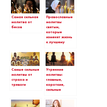
Самая сильная
Православные
молитва от
молитвы
бесов
святым,
которые
изменят жизнь
к лучшему
Самые сильные
Утренние
молитвы от
молитвы:
страха и
главные,
тревоги
короткие,
сильные