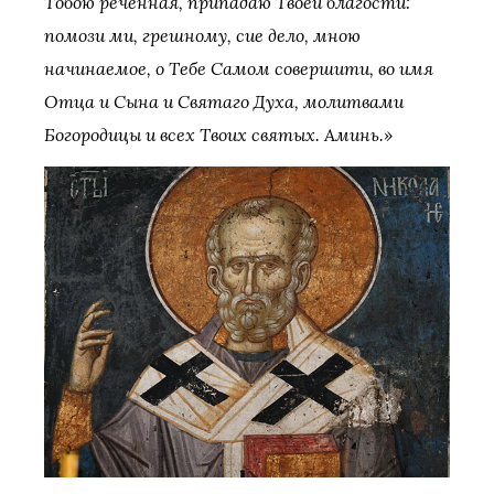
Тобою реченная, припадаю Твоей благости:
помози ми, грешному, сие дело, мною
начинаемое, о Тебе Самом совершити, во имя
Отца и Сына и Святаго Духа, молитвами
Богородицы и всех Твоих святых. Аминь.»