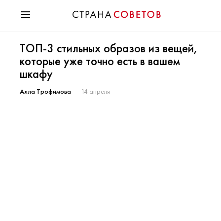
Красота
ТОП-3 стильных образов из вещей,
Мода
которые уже точно есть в вашем
Звезды
шкафу
Гороскопы
Здоровье
Алла Трофимова
14 апреля
Психология
Хобби
Разное
Праздники