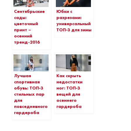
Сентябрьские
Юбки с
сады:
разрезами:
цветочный
универсальный
принт –
ТОП-3 для зимы
осенний
тренд-2016
Лучшая
Как скрыть
спортивная
недостатки
обувь: ТОП-3
ног: ТОП-3
стильных пар
вещей для
для
осеннего
повседневного
гардероба
гардероба