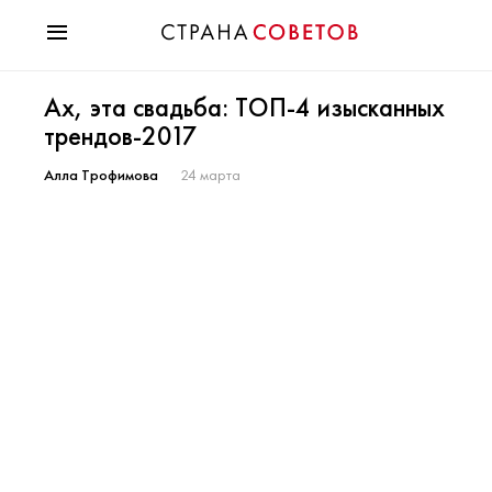
Красота
Ах, эта свадьба: ТОП-4 изысканных
Мода
трендов-2017
Звезды
Гороскопы
Алла Трофимова
24 марта
Здоровье
Психология
Хобби
Разное
Праздники