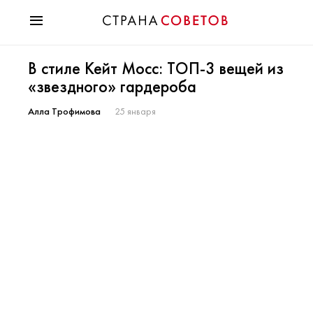
Красота
В стиле Кейт Мосс: ТОП-3 вещей из
Мода
«звездного» гардероба
Звезды
Гороскопы
Алла Трофимова
25 января
Здоровье
Психология
Хобби
Разное
Праздники