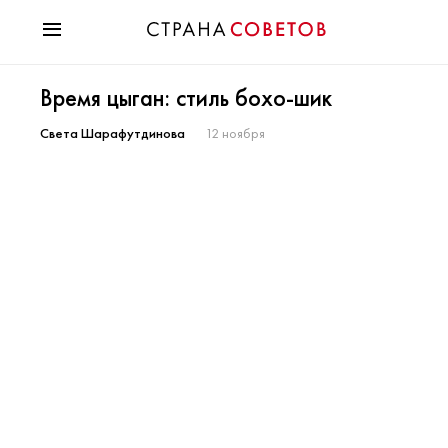
Красота
Время цыган: стиль бохо-шик
Мода
Звезды
Света Шарафутдинова
12 ноября
Гороскопы
Здоровье
Психология
Хобби
Разное
Праздники